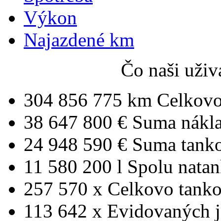
Výkon
Najazdené km
Čo naši uživ
304 856 775 km
Celkovo
38 647 800 €
Suma nákl
24 948 590 €
Suma tank
11 580 200 l
Spolu nata
257 570 x
Celkovo tanko
113 642 x
Evidovaných j