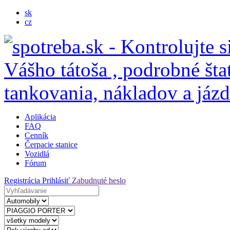
sk
cz
Aplikácia
FAQ
Cenník
Čerpacie stanice
Vozidlá
Fórum
Registrácia
Prihlásiť
Zabudnuté heslo