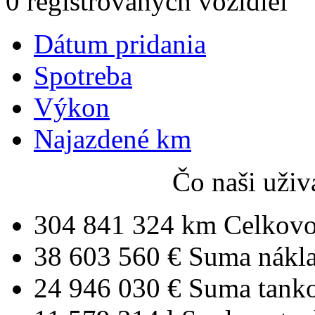
0 registrovaných vozidiel
Dátum pridania
Spotreba
Výkon
Najazdené km
Čo naši uživ
304 841 324 km
Celkovo
38 603 560 €
Suma nákl
24 946 030 €
Suma tank